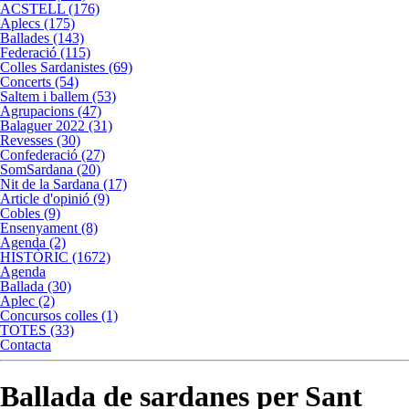
ACSTELL (176)
Aplecs (175)
Ballades (143)
Federació (115)
Colles Sardanistes (69)
Concerts (54)
Saltem i ballem (53)
Agrupacions (47)
Balaguer 2022 (31)
Revesses (30)
Confederació (27)
SomSardana (20)
Nit de la Sardana (17)
Article d'opinió (9)
Cobles (9)
Ensenyament (8)
Agenda (2)
HISTÒRIC (1672)
Agenda
Ballada (30)
Aplec (2)
Concursos colles (1)
TOTES (33)
Contacta
Ballada de sardanes per Sant