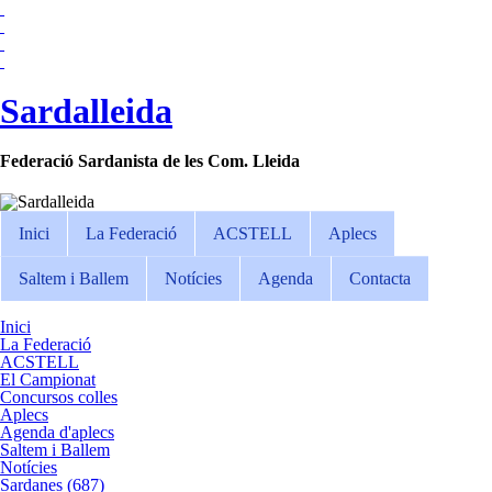
Sardalleida
Federació Sardanista de les Com. Lleida
Inici
La Federació
ACSTELL
Aplecs
Saltem i Ballem
Notícies
Agenda
Contacta
Inici
La Federació
ACSTELL
El Campionat
Concursos colles
Aplecs
Agenda d'aplecs
Saltem i Ballem
Notícies
Sardanes (687)